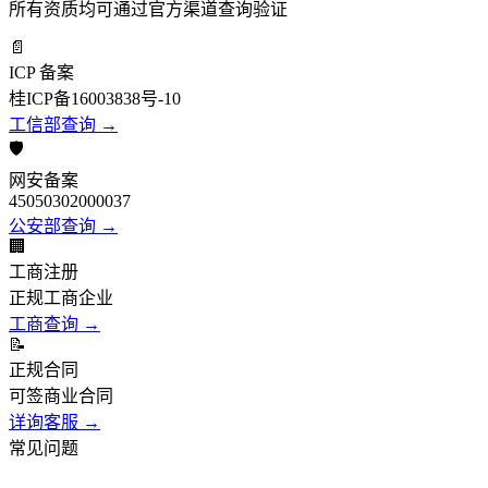
所有资质均可通过官方渠道查询验证
📄
ICP 备案
桂ICP备16003838号-10
工信部查询 →
🛡️
网安备案
45050302000037
公安部查询 →
🏢
工商注册
正规工商企业
工商查询 →
📝
正规合同
可签商业合同
详询客服 →
常见问题